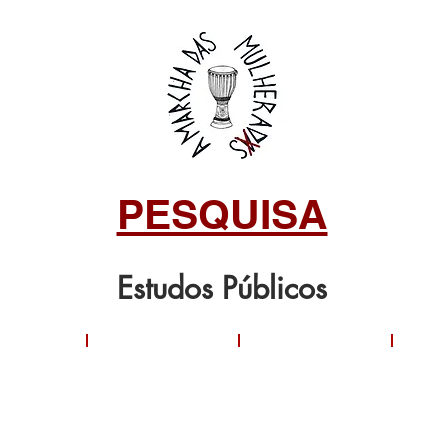
PESQUISA
Estudos Públicos
:
TEATRO
ESPIRITUALIDADE
MEMÓ
EM
TRANS
E
COMUNIDADE:
E
FABUL
UMA
OUTRAS
REFL
PERSPECTIVA
MULHERIDADES
SOBR